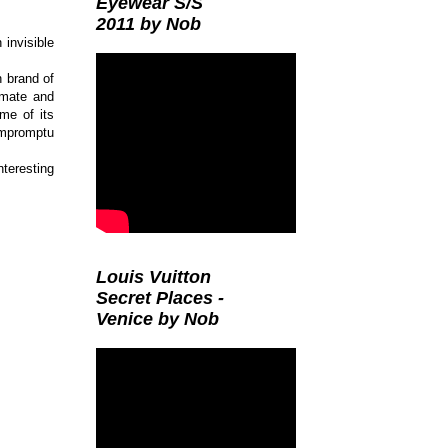
Eyewear S/S
2011 by Nob
 invisible
h brand of
imate and
ome of its
 impromptu
teresting
Louis Vuitton
Secret Places -
Venice by Nob