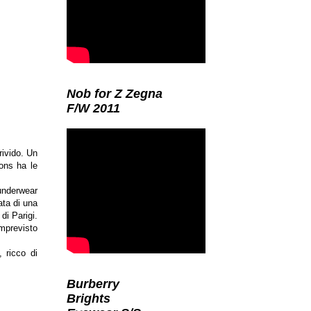
Nob for Z Zegna
F/W 2011
rivido. Un
çons
ha le
 underwear
ata di una
di Parigi.
imprevisto
 ricco di
Burberry
Brights