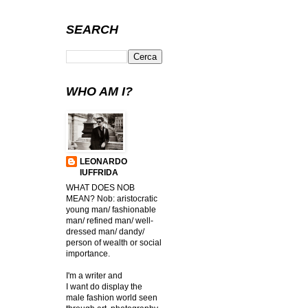
SEARCH
WHO AM I?
LEONARDO
IUFFRIDA
WHAT DOES NOB
MEAN? Nob: aristocratic
young man/ fashionable
man/ refined man/ well-
dressed man/ dandy/
person of wealth or social
importance.
I'm a writer and
I want do display the
male fashion world seen