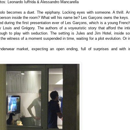
tos: Leonardo Iuffrida & Alessandro Mancarella
 solo becomes a duet. The epiphany. Locking eyes with someone. A thrill. An
 person inside the room? What will his name be?
Les Garçons
owns the keys.
ed during the first presentation ever of Les Garçons, which is a young Frenc
Louis and Grégory. The authors of a voyeuristic story that afford the int
ough to play with seduction. The setting is
Jules and Jim Hotel
, inside s
, the witness of a moment suspended in time, waiting for a plot evolution. Or
derwear market, expecting an open ending, full of surprises and with in