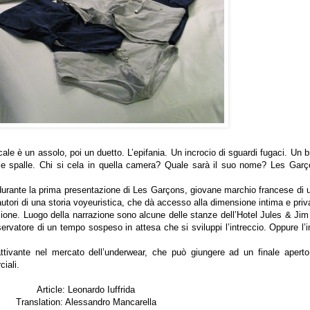
scale è un assolo, poi un duetto. L’epifania. Un incrocio di sguardi fugaci. Un b
 le spalle. Chi si cela in quella camera? Quale sarà il suo nome?
Les Gar
ti durante la prima presentazione di Les Garçons, giovane marchio francese di
tori di una storia voyeuristica, che dà accesso alla dimensione intima e priv
one. Luogo della narrazione sono alcune delle stanze dell’
Hotel Jules & Jim
sservatore di un tempo sospeso in attesa che si sviluppi l’intreccio. Oppure l’
tivante nel mercato dell’underwear, che può giungere ad un finale aperto,
iali.
Article: Leonardo Iuffrida
Translation: Alessandro Mancarella