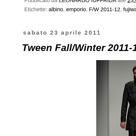
Pubblicato da
LEONARDO IUFFRIDA
alle
23:
Etichette:
albino
,
emporio
,
F/W 2011-12
,
fujiw
sabato 23 aprile 2011
Tween Fall/Winter 2011-1