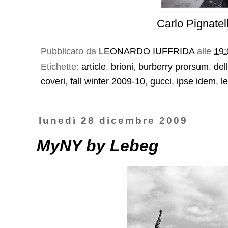
Carlo Pignatel
Pubblicato da
LEONARDO IUFFRIDA
alle
19:
Etichette:
article
,
brioni
,
burberry prorsum
,
del
coveri
,
fall winter 2009-10
,
gucci
,
ipse idem
,
l
lunedì 28 dicembre 2009
MyNY by Lebeg