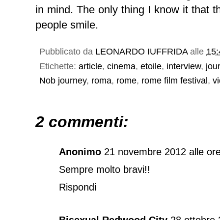
in mind. The only thing I know it that th
people smile.
Pubblicato da
LEONARDO IUFFRIDA
alle
15:
Etichette:
article
,
cinema
,
etoile
,
interview
,
jou
Nob journey
,
roma
,
rome
,
rome film festival
,
v
2 commenti:
Anonimo
21 novembre 2012 alle or
Sempre molto bravi!!
Rispondi