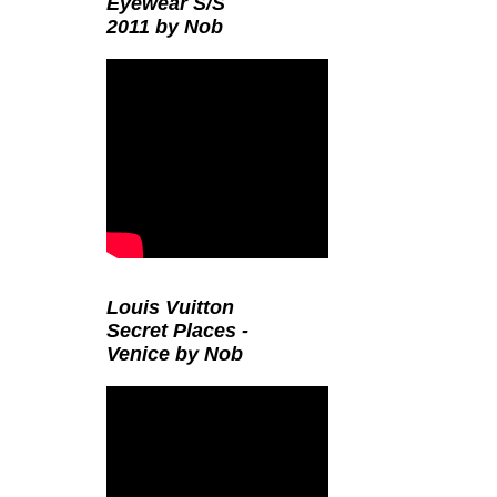
Eyewear S/S
2011 by Nob
Louis Vuitton
Secret Places -
Venice by Nob