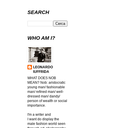
SEARCH
WHO AM I?
LEONARDO
IUFFRIDA
WHAT DOES NOB
MEAN? Nob: aristocratic
young man/ fashionable
man/ refined man/ well-
dressed man/ dandy/
person of wealth or social
importance.
I'm a writer and
I want do display the
male fashion world seen