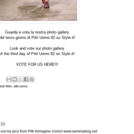
Guarda e vota la nostra photo gallery
del terzo giorno di Pitti Uomo 82 su
Style.it
!
Look and vote our photo gallery
of the third day of Pitti Uomo 82 on
Style.it
!
VOTE FOR US
HERE
!!!
Nob Men
,
pitti uomo
2:22
k out my pics from Pitti Immagine Uomo! www.saminablog.net