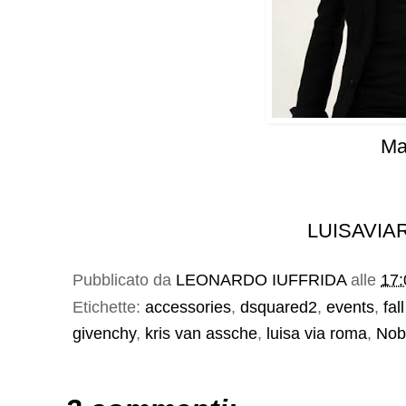
Ma
LUISAVI
Pubblicato da
LEONARDO IUFFRIDA
alle
17:
Etichette:
accessories
,
dsquared2
,
events
,
fal
givenchy
,
kris van assche
,
luisa via roma
,
Nob